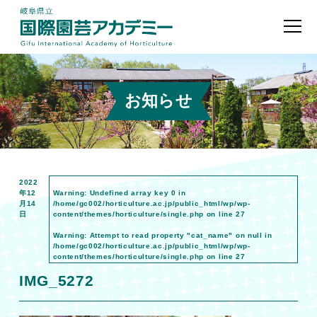
お知らせ
2022
年12
Warning
: Undefined array key 0 in
月14
/home/gc002/horticulture.ac.jp/public_html/wp/wp-
日
content/themes/horticulture/single.php
on line
27
Warning
: Attempt to read property "cat_name" on null in
/home/gc002/horticulture.ac.jp/public_html/wp/wp-
content/themes/horticulture/single.php
on line
27
IMG_5272