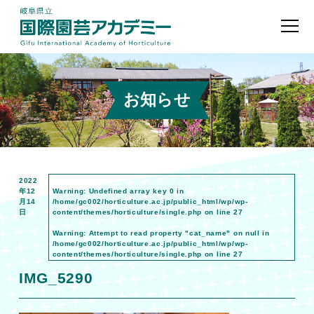
お知らせ
2022
年12
Warning
: Undefined array key 0 in
月14
/home/gc002/horticulture.ac.jp/public_html/wp/wp-
日
content/themes/horticulture/single.php
on line
27
Warning
: Attempt to read property "cat_name" on null in
/home/gc002/horticulture.ac.jp/public_html/wp/wp-
content/themes/horticulture/single.php
on line
27
IMG_5290