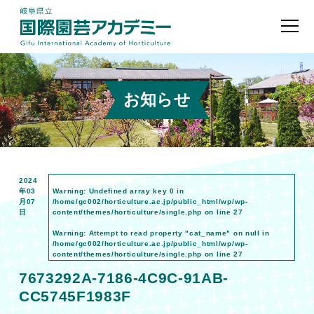
お知らせ
2024
年03
Warning
: Undefined array key 0 in
月07
/home/gc002/horticulture.ac.jp/public_html/wp/wp-
日
content/themes/horticulture/single.php
on line
27
Warning
: Attempt to read property "cat_name" on null in
/home/gc002/horticulture.ac.jp/public_html/wp/wp-
content/themes/horticulture/single.php
on line
27
7673292A-7186-4C9C-91AB-
CC5745F1983F