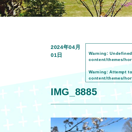
2024年04月
Warning
: Undefined
01日
content/themes/hort
Warning
: Attempt t
content/themes/hort
IMG_8885