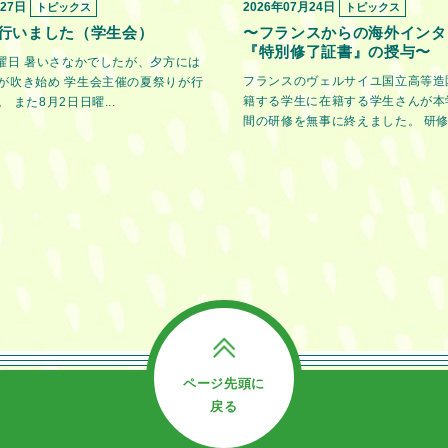
月27日
2026年07月24日
トピックス
トピックス
行いました（学生会）
〜フランスからの海外インタ
『特別修了証書』の授与〜
金曜日 暑いさなかでしたが、夕方には
フランスのヴェルサイユ国立高等造
が吹き始め 学生会主催の夏祭りが行
籍する学生に在籍する学生さんが本
 また8月2日日曜...
間の研修を無事に終えました。 研修期
ページ先頭に
戻る