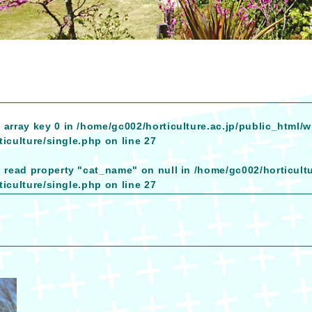
 array key 0 in
/home/gc002/horticulture.ac.jp/public_html/
iculture/single.php
on line
27
o read property "cat_name" on null in
/home/gc002/horticult
iculture/single.php
on line
27