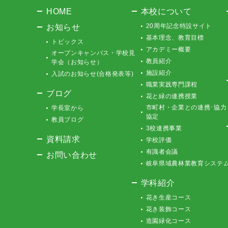
HOME
本校について
お知らせ
20周年記念特設サイト
基本理念、教育目標
トピックス
アカデミー概要
オープンキャンパス・学校見
教員紹介
学会（お知らせ）
施設紹介
入試のお知らせ(合格発表等)
職業実践専門課程
ブログ
花と緑の連携授業
市町村・企業との連携･協力
学長室から
協定
教員ブログ
3校連携事業
資料請求
学校評価
有識者会議
お問い合わせ
岐阜県域農林業教育システ
学科紹介
花き生産コース
花き装飾コース
造園緑化コース