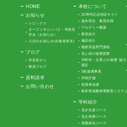
HOME
本校について
お知らせ
20周年記念特設サイト
基本理念、教育目標
トピックス
アカデミー概要
オープンキャンパス・学校見
教員紹介
学会（お知らせ）
施設紹介
入試のお知らせ(合格発表等)
職業実践専門課程
ブログ
花と緑の連携授業
市町村・企業との連携･協力
学長室から
協定
教員ブログ
3校連携事業
資料請求
学校評価
有識者会議
お問い合わせ
岐阜県域農林業教育システ
学科紹介
花き生産コース
花き装飾コース
造園緑化コース