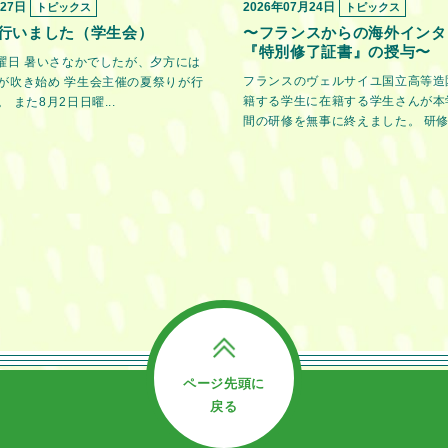
月27日
2026年07月24日
トピックス
トピックス
行いました（学生会）
〜フランスからの海外インタ
『特別修了証書』の授与〜
金曜日 暑いさなかでしたが、夕方には
フランスのヴェルサイユ国立高等造
が吹き始め 学生会主催の夏祭りが行
籍する学生に在籍する学生さんが本
 また8月2日日曜...
間の研修を無事に終えました。 研修期
ページ先頭に
戻る