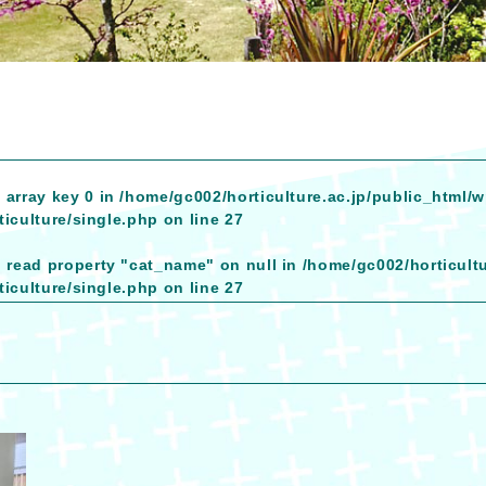
 array key 0 in
/home/gc002/horticulture.ac.jp/public_html/
iculture/single.php
on line
27
o read property "cat_name" on null in
/home/gc002/horticult
iculture/single.php
on line
27