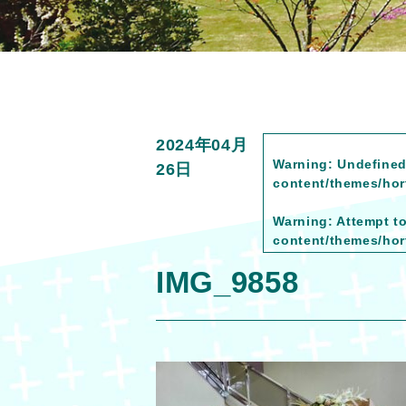
2024年04月
Warning
: Undefined
26日
content/themes/hort
Warning
: Attempt t
content/themes/hort
IMG_9858