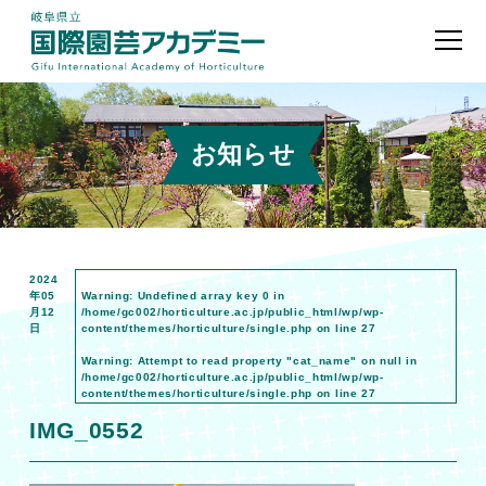
お知らせ
2024
年05
Warning
: Undefined array key 0 in
月12
/home/gc002/horticulture.ac.jp/public_html/wp/wp-
日
content/themes/horticulture/single.php
on line
27
Warning
: Attempt to read property "cat_name" on null in
/home/gc002/horticulture.ac.jp/public_html/wp/wp-
content/themes/horticulture/single.php
on line
27
IMG_0552