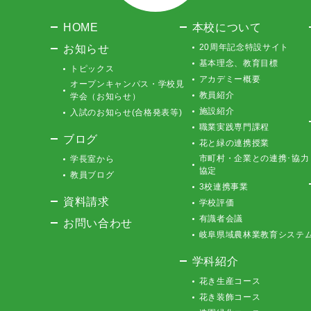
HOME
本校について
お知らせ
20周年記念特設サイト
基本理念、教育目標
トピックス
アカデミー概要
オープンキャンパス・学校見
教員紹介
学会（お知らせ）
施設紹介
入試のお知らせ(合格発表等)
職業実践専門課程
ブログ
花と緑の連携授業
市町村・企業との連携･協力
学長室から
協定
教員ブログ
3校連携事業
資料請求
学校評価
有識者会議
お問い合わせ
岐阜県域農林業教育システ
学科紹介
花き生産コース
花き装飾コース