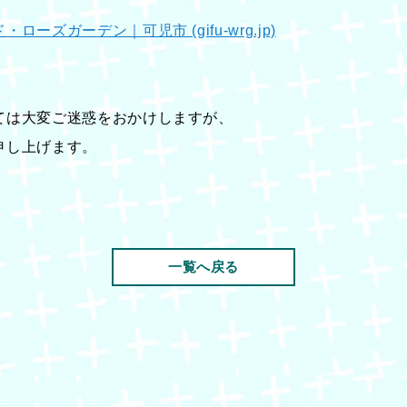
ズガーデン｜可児市 (gifu-wrg.jp)
ては大変ご迷惑をおかけしますが、
申し上げます。
一覧へ戻る