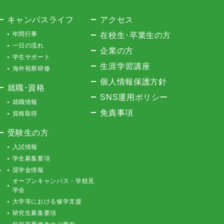
キャンパスライフ
アクセス
年間行事
在校生･卒業生の方
一日の流れ
企業の方
学生サポート
生涯学習講座
海外視察研修
個人情報保護方針
就職･資格
SNS運用ポリシー
就職情報
免責事項
資格取得
受験生の方
入試情報
学生募集要項
ム
奨学金情報
オープンキャンパス・学校見
学会
大学等における修学支援
研究生募集要項