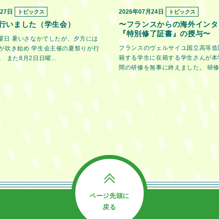
月27日
2026年07月24日
トピックス
トピックス
行いました（学生会）
〜フランスからの海外インタ
『特別修了証書』の授与〜
金曜日 暑いさなかでしたが、夕方には
フランスのヴェルサイユ国立高等造
が吹き始め 学生会主催の夏祭りが行
籍する学生に在籍する学生さんが本
 また8月2日日曜...
間の研修を無事に終えました。 研修期
ページ先頭に
戻る