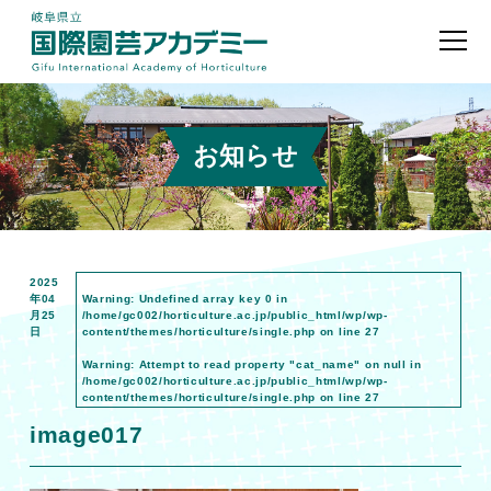
お知らせ
2025
年04
Warning
: Undefined array key 0 in
月25
/home/gc002/horticulture.ac.jp/public_html/wp/wp-
日
content/themes/horticulture/single.php
on line
27
Warning
: Attempt to read property "cat_name" on null in
/home/gc002/horticulture.ac.jp/public_html/wp/wp-
content/themes/horticulture/single.php
on line
27
image017