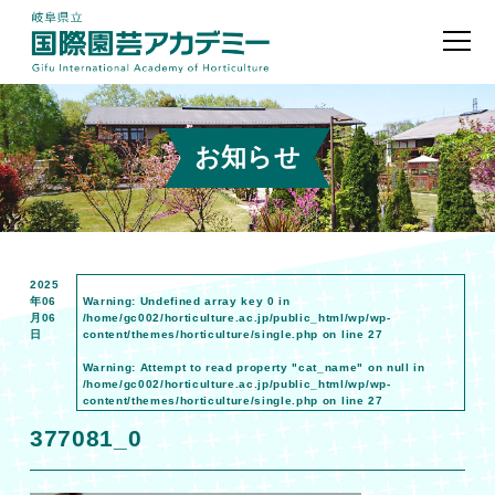
お知らせ
2025
年06
Warning
: Undefined array key 0 in
月06
/home/gc002/horticulture.ac.jp/public_html/wp/wp-
日
content/themes/horticulture/single.php
on line
27
Warning
: Attempt to read property "cat_name" on null in
/home/gc002/horticulture.ac.jp/public_html/wp/wp-
content/themes/horticulture/single.php
on line
27
377081_0