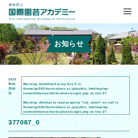
お知らせ
2025
年06
Warning
: Undefined array key 0 in
月06
/home/gc002/horticulture.ac.jp/public_html/wp/wp-
日
content/themes/horticulture/single.php
on line
27
Warning
: Attempt to read property "cat_name" on null in
/home/gc002/horticulture.ac.jp/public_html/wp/wp-
content/themes/horticulture/single.php
on line
27
377087_0