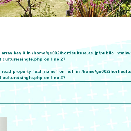
 array key 0 in
/home/gc002/horticulture.ac.jp/public_html/
iculture/single.php
on line
27
o read property "cat_name" on null in
/home/gc002/horticult
iculture/single.php
on line
27