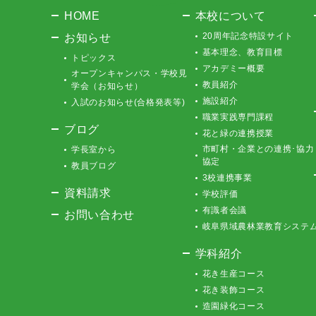
HOME
本校について
お知らせ
20周年記念特設サイト
基本理念、教育目標
トピックス
アカデミー概要
オープンキャンパス・学校見
教員紹介
学会（お知らせ）
施設紹介
入試のお知らせ(合格発表等)
職業実践専門課程
ブログ
花と緑の連携授業
市町村・企業との連携･協力
学長室から
協定
教員ブログ
3校連携事業
資料請求
学校評価
有識者会議
お問い合わせ
岐阜県域農林業教育システ
学科紹介
花き生産コース
花き装飾コース
造園緑化コース