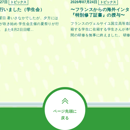
月27日
2026年07月24日
トピックス
トピックス
行いました（学生会）
〜フランスからの海外インタ
『特別修了証書』の授与〜
金曜日 暑いさなかでしたが、夕方には
フランスのヴェルサイユ国立高等造
が吹き始め 学生会主催の夏祭りが行
籍する学生に在籍する学生さんが本
 また8月2日日曜...
間の研修を無事に終えました。 研修期
ページ先頭に
戻る