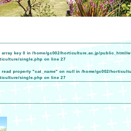
 array key 0 in
/home/gc002/horticulture.ac.jp/public_html/
iculture/single.php
on line
27
o read property "cat_name" on null in
/home/gc002/horticult
iculture/single.php
on line
27