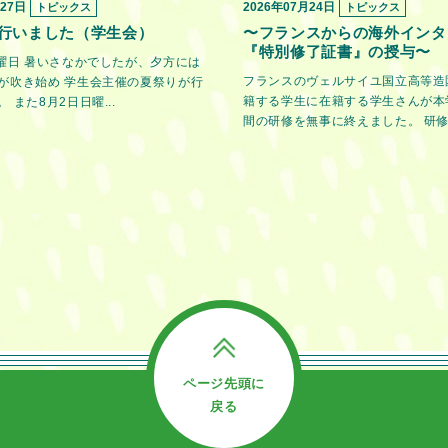
月27日
2026年07月24日
トピックス
トピックス
行いました（学生会）
〜フランスからの海外インタ
『特別修了証書』の授与〜
金曜日 暑いさなかでしたが、夕方には
フランスのヴェルサイユ国立高等造
が吹き始め 学生会主催の夏祭りが行
籍する学生に在籍する学生さんが本
 また8月2日日曜...
間の研修を無事に終えました。 研修期
ページ先頭に
戻る