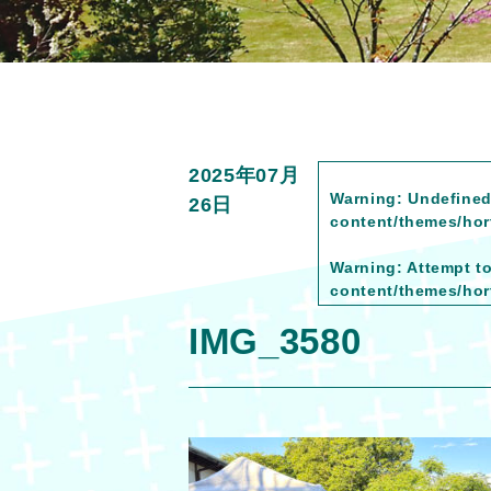
2025年07月
Warning
: Undefined
26日
content/themes/hort
Warning
: Attempt t
content/themes/hort
IMG_3580