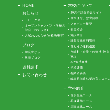
HOME
本校について
お知らせ
20周年記念特設サイト
基本理念、教育目標
トピックス
アカデミー概要
オープンキャンパス・学校見
教員紹介
学会（お知らせ）
施設紹介
入試のお知らせ(合格発表等)
職業実践専門課程
ブログ
花と緑の連携授業
市町村・企業との連携･協力
学長室から
協定
教員ブログ
3校連携事業
資料請求
学校評価
有識者会議
お問い合わせ
岐阜県域農林業教育システ
学科紹介
花き生産コース
花き装飾コース
造園緑化コース