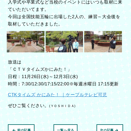
入学式や卒業式など当校のイベントにはいつも取材に来
ていただいてます。
今回は全国技能五輪に出場した2人の、練習～大会後を
取材していただきました。
放送は
「ＣＴＶタイムズかにみた！」
日程：11月26日(水)～12月3日(水)
時間：7:30/12:30/17:15/22:00※毎週水曜日 17:15更新
CTKタイムズ かにみた！ ｜ケーブルテレビ可児
ぜひご覧ください。
(ＹＯＳＨＩＤＡ)
前の記事
一覧へ戻る
次の記事