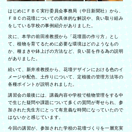
はじめにＦＢＣ実行委員会事務局（中日新聞社）から、
ＦＢＣの花壇についての具体的な解説や、良い取り組み
をしている学校の事例紹介がありました。
次に、本学の前田准教授から「花壇苗の作り方」とし
て、植物を育てるために必要な環境はどのようなもの
か、種まきや鉢上げの方法など、良い苗を作る為の説明
がありました。
続いて、新井准教授から、花壇デザインにおける色のイ
メージや配色、土作りについて、定植後の管理方法等の
各種ポイントが説明されました。
講習会の最後には、講義内容や学校で植物管理をする中
で生じた疑問や課題について多くの質問が寄せられ、参
加された先生方にとって有意義な時間になっていたので
はないかと感じています。
今回の講習が、参加された学校の花壇づくりを一層充実