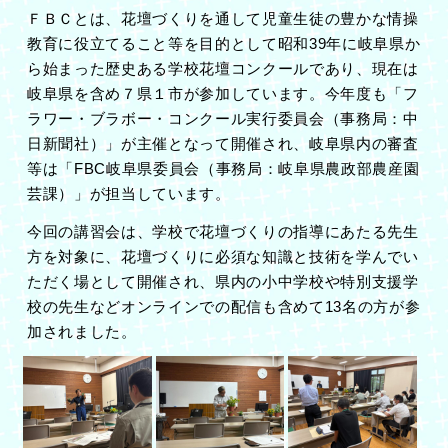
ＦＢＣとは、花壇づくりを通して児童生徒の豊かな情操
教育に役立てること等を目的として昭和
39
年に岐阜県か
ら始まった歴史ある学校花壇コンクールであり、現在は
岐阜県を含め７県１市が参加しています。今年度も「フ
ラワー・ブラボー・コンクール実行委員会（事務局：中
日新聞社）」が主催となって開催され、岐阜県内の審査
等は「
FBC
岐阜県委員会（事務局：岐阜県農政部農産園
芸課）」が担当しています。
今回の講習会は、学校で花壇づくりの指導にあたる先生
方を対象に、花壇づくりに必須な知識と技術を学んでい
ただく場として開催され、県内の小中学校や特別支援学
校の先生などオンラインでの配信も含めて13名の方が参
加されました。