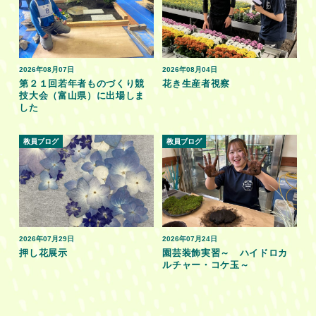
2026年08月07日
2026年08月04日
第２１回若年者ものづくり競
花き生産者視察
技大会（富山県）に出場しま
した
教員ブログ
教員ブログ
2026年07月29日
2026年07月24日
押し花展示
園芸装飾実習～ ハイドロカ
ルチャー・コケ玉～