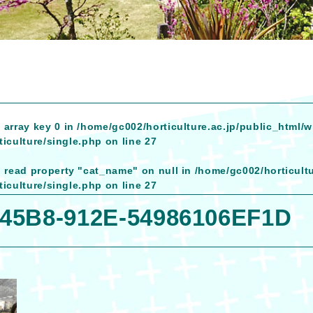
 array key 0 in
/home/gc002/horticulture.ac.jp/public_html/
iculture/single.php
on line
27
o read property "cat_name" on null in
/home/gc002/horticult
iculture/single.php
on line
27
45B8-912E-54986106EF1D