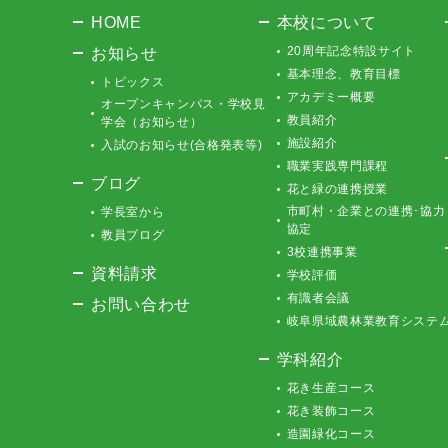
HOME
本校について
お知らせ
20周年記念特設サイト
基本理念、教育目標
トピックス
アカデミー概要
オープンキャンパス・学校見
教員紹介
学会（お知らせ）
施設紹介
入試のお知らせ(合格発表等)
職業実践専門課程
ブログ
花と緑の連携授業
市町村・企業との連携･協力
学長室から
協定
教員ブログ
3校連携事業
資料請求
学校評価
有識者会議
お問い合わせ
岐阜県域農林業教育システ
学科紹介
花き生産コース
花き装飾コース
造園緑化コース