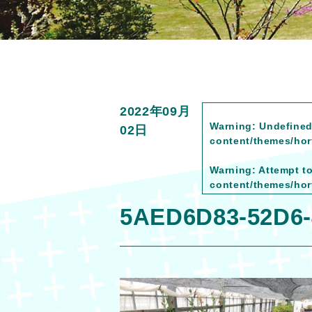
2022年09月
Warning
: Undefined
02日
content/themes/hort
Warning
: Attempt t
content/themes/hort
5AED6D83-52D6-