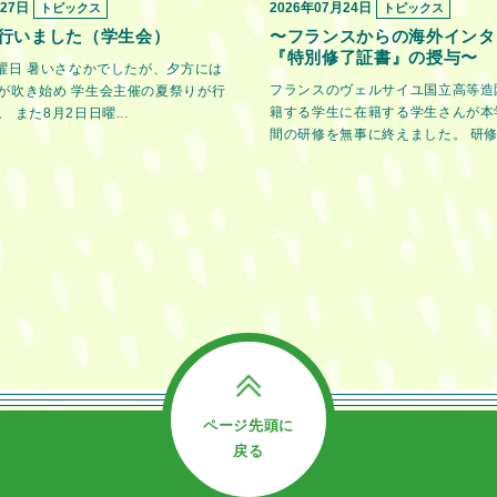
月27日
2026年07月24日
トピックス
トピックス
行いました（学生会）
〜フランスからの海外インタ
『特別修了証書』の授与〜
金曜日 暑いさなかでしたが、夕方には
フランスのヴェルサイユ国立高等造
が吹き始め 学生会主催の夏祭りが行
籍する学生に在籍する学生さんが本
 また8月2日日曜...
間の研修を無事に終えました。 研修期
ページ先頭に
戻る