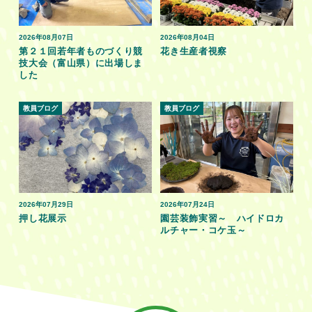
2026年08月07日
2026年08月04日
第２１回若年者ものづくり競
花き生産者視察
技大会（富山県）に出場しま
した
教員ブログ
教員ブログ
2026年07月29日
2026年07月24日
押し花展示
園芸装飾実習～ ハイドロカ
ルチャー・コケ玉～