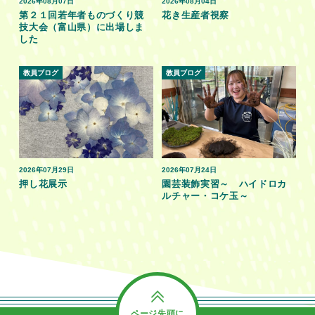
2026年08月07日
2026年08月04日
第２１回若年者ものづくり競
花き生産者視察
技大会（富山県）に出場しま
した
教員ブログ
教員ブログ
2026年07月29日
2026年07月24日
押し花展示
園芸装飾実習～ ハイドロカ
ルチャー・コケ玉～
ページ先頭に