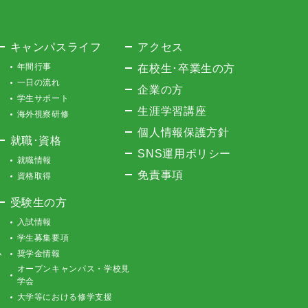
キャンパスライフ
アクセス
年間行事
在校生･卒業生の方
一日の流れ
企業の方
学生サポート
生涯学習講座
海外視察研修
個人情報保護方針
就職･資格
SNS運用ポリシー
就職情報
免責事項
資格取得
受験生の方
入試情報
学生募集要項
ム
奨学金情報
オープンキャンパス・学校見
学会
大学等における修学支援