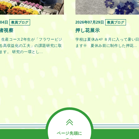
月04日
2026年07月29日
教員ブログ
教員ブログ
者視察
押し花展示
花き生産コース2年生が「フラワービジ
学校は夏休み🍉 ８月に入って暑い
る高収益化の工夫」の課題研究に取
ます🌞 夏休み前に制作した押花...
す。 研究の一環とし...
ページ先頭に