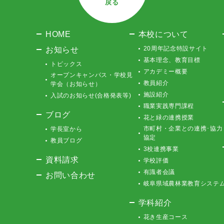
戻る
HOME
本校について
お知らせ
20周年記念特設サイト
基本理念、教育目標
トピックス
アカデミー概要
オープンキャンパス・学校見
教員紹介
学会（お知らせ）
施設紹介
入試のお知らせ(合格発表等)
職業実践専門課程
ブログ
花と緑の連携授業
市町村・企業との連携･協力
学長室から
協定
教員ブログ
3校連携事業
資料請求
学校評価
有識者会議
お問い合わせ
岐阜県域農林業教育システ
学科紹介
花き生産コース