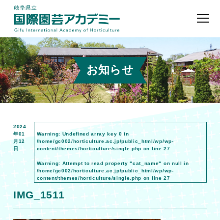
お知らせ
2024
年01
Warning
: Undefined array key 0 in
月12
/home/gc002/horticulture.ac.jp/public_html/wp/wp-
日
content/themes/horticulture/single.php
on line
27
Warning
: Attempt to read property "cat_name" on null in
/home/gc002/horticulture.ac.jp/public_html/wp/wp-
content/themes/horticulture/single.php
on line
27
IMG_1511