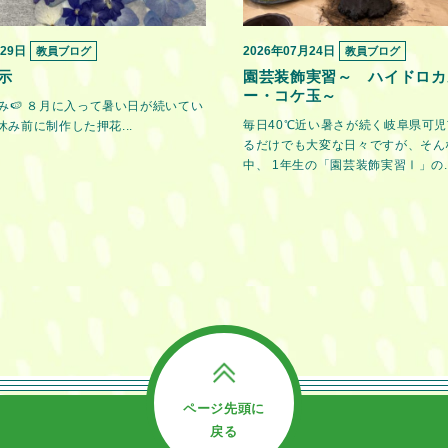
月29日
2026年07月24日
教員ブログ
教員ブログ
示
園芸装飾実習～ ハイドロカ
ー・コケ玉～
み🍉 ８月に入って暑い日が続いてい
毎日40℃近い暑さが続く岐阜県可児
休み前に制作した押花...
るだけでも大変な日々ですが、そん
中、 1年生の「園芸装飾実習Ⅰ」の..
ページ先頭に
戻る