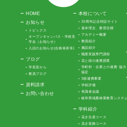
HOME
本校について
お知らせ
20周年記念特設サイト
基本理念、教育目標
トピックス
アカデミー概要
オープンキャンパス・学校見
教員紹介
学会（お知らせ）
施設紹介
入試のお知らせ(合格発表等)
職業実践専門課程
ブログ
花と緑の連携授業
市町村・企業との連携･協力
学長室から
協定
教員ブログ
3校連携事業
資料請求
学校評価
有識者会議
お問い合わせ
岐阜県域農林業教育システ
学科紹介
花き生産コース
花き装飾コース