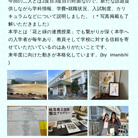
今回の二人とは2度目3度目の対面なので、新たな話題提
供しながら学科情報、学費•就職状況、入試制度、カリ
キュラムなどについて説明しました。（＊写真掲載も了
解いただきました）
本学とは「花と緑の連携授業」でも繋がりが深く本学へ
の入学者が毎年あり、教員そして学校に対する信頼を寄
せていただいているのはありがたいことです。
来年度に向けた動きが本格化しています。(by imanishi
)