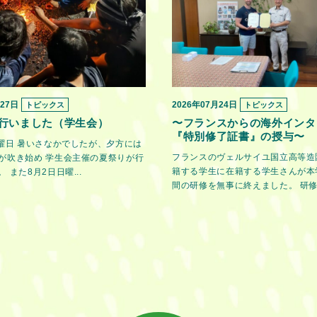
月27日
2026年07月24日
トピックス
トピックス
行いました（学生会）
〜フランスからの海外インタ
『特別修了証書』の授与〜
金曜日 暑いさなかでしたが、夕方には
フランスのヴェルサイユ国立高等造
が吹き始め 学生会主催の夏祭りが行
籍する学生に在籍する学生さんが本
 また8月2日日曜...
間の研修を無事に終えました。 研修期