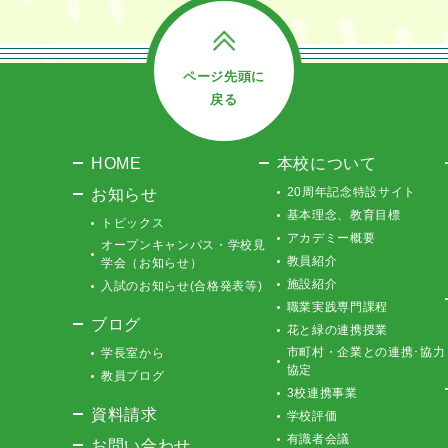
ページ先頭に
戻る
HOME
本校について
お知らせ
20周年記念特設サイト
基本理念、教育目標
トピックス
アカデミー概要
オープンキャンパス・学校見
教員紹介
学会（お知らせ）
施設紹介
入試のお知らせ(合格発表等)
職業実践専門課程
ブログ
花と緑の連携授業
市町村・企業との連携･協力
学長室から
協定
教員ブログ
3校連携事業
資料請求
学校評価
有識者会議
お問い合わせ