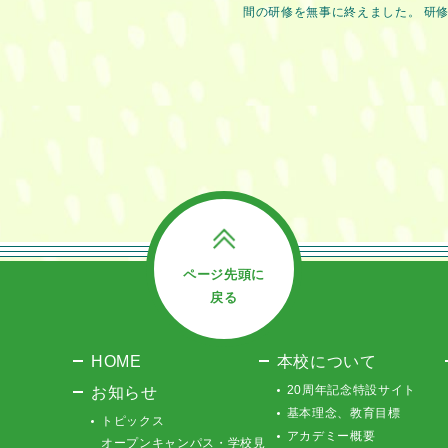
間の研修を無事に終えました。 研修期
ページ先頭に
戻る
HOME
本校について
お知らせ
20周年記念特設サイト
基本理念、教育目標
トピックス
アカデミー概要
オープンキャンパス・学校見