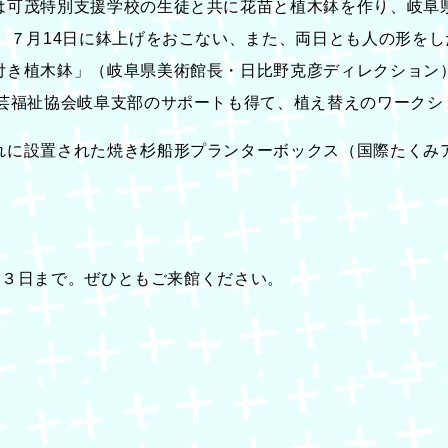
は可茂特別支援学校の生徒と共に花苗と植木鉢を作り、岐阜
、７月14日に鉢上げをおこない、また、両日とも人の形を
付き植木鉢」（岐阜県美術館長・日比野克彦ディレクション）
園芸福祉協会岐阜支部のサポートも得て、植え替えのワークシ
れに設置された焼き杉船形プランターボックス（国際たくみ
1月３日まで。ぜひともご来館ください。