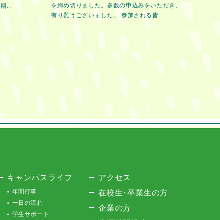
を締め切りました。多数の申込みをいただき、
...
有り難うございました。 参加される皆...
キャンパスライフ
アクセス
年間行事
在校生･卒業生の方
一日の流れ
企業の方
学生サポート