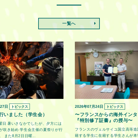
一覧へ
月27日
2026年07月24日
トピックス
トピックス
行いました（学生会）
〜フランスからの海外インタ
『特別修了証書』の授与〜
金曜日 暑いさなかでしたが、夕方には
フランスのヴェルサイユ国立高等造
が吹き始め 学生会主催の夏祭りが行
籍する学生に在籍する学生さんが本
 また8月2日日曜...