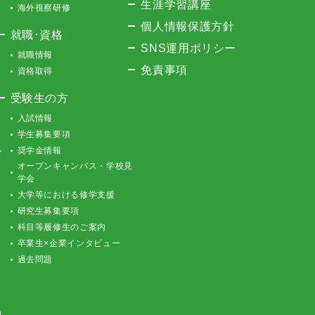
生涯学習講座
海外視察研修
個人情報保護方針
就職･資格
SNS運用ポリシー
就職情報
免責事項
資格取得
受験生の方
入試情報
学生募集要項
ム
奨学金情報
オープンキャンパス・学校見
学会
大学等における修学支援
研究生募集要項
科目等履修生のご案内
卒業生×企業インタビュー
過去問題
d