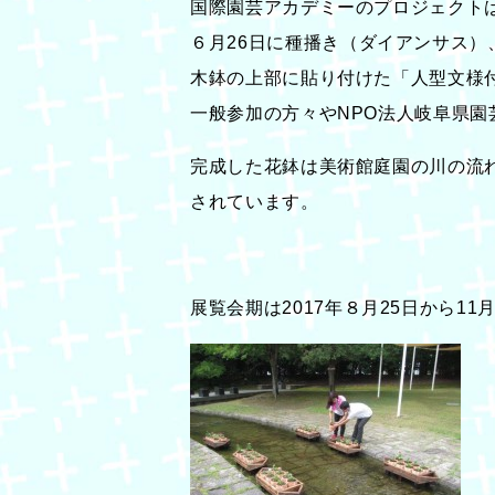
国際園芸アカデミーのプロジェクト
６月26日に種播き（ダイアンサス）
木鉢の上部に貼り付けた「人型文様
一般参加の方々やNPO法人岐阜県
完成した花鉢は美術館庭園の川の流
されています。
展覧会期は2017年８月25日から1