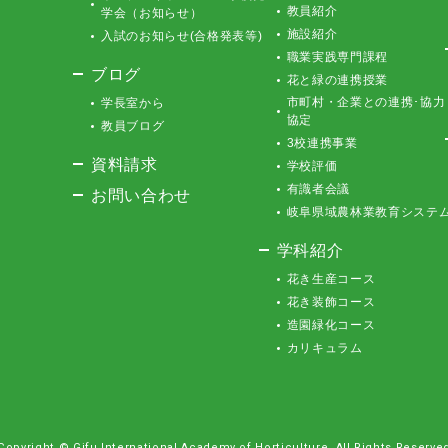
教員紹介
学会（お知らせ）
施設紹介
入試のお知らせ(合格発表等)
職業実践専門課程
ブログ
花と緑の連携授業
市町村・企業との連携･協力
学長室から
協定
教員ブログ
3校連携事業
資料請求
学校評価
有識者会議
お問い合わせ
岐阜県域農林業教育システ
学科紹介
花き生産コース
花き装飾コース
造園緑化コース
カリキュラム
Copyright © Gifu International Academy of Horticulture.
All Rights Reserve