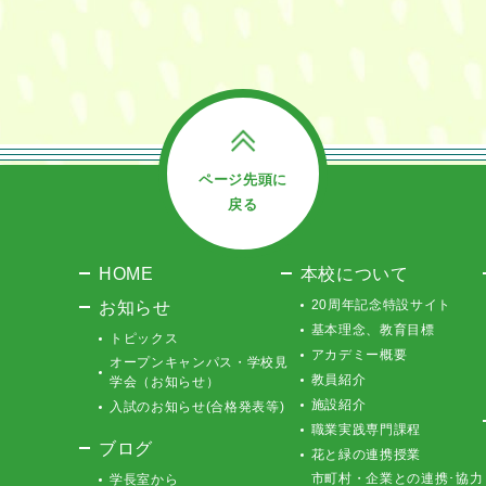
ページ先頭に
戻る
HOME
本校について
お知らせ
20周年記念特設サイト
基本理念、教育目標
トピックス
アカデミー概要
オープンキャンパス・学校見
教員紹介
学会（お知らせ）
施設紹介
入試のお知らせ(合格発表等)
職業実践専門課程
ブログ
花と緑の連携授業
市町村・企業との連携･協力
学長室から