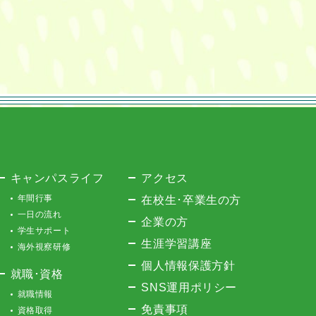
キャンパスライフ
アクセス
年間行事
在校生･卒業生の方
一日の流れ
企業の方
学生サポート
生涯学習講座
海外視察研修
個人情報保護方針
就職･資格
SNS運用ポリシー
就職情報
免責事項
資格取得