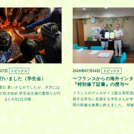
月27日
2026年07月24日
トピックス
トピックス
行いました（学生会）
〜フランスからの海外インタ
『特別修了証書』の授与〜
金曜日 暑いさなかでしたが、夕方には
フランスのヴェルサイユ国立高等造
が吹き始め 学生会主催の夏祭りが行
籍する学生に在籍する学生さんが本
 また8月2日日曜...
間の研修を無事に終えました。 研修期