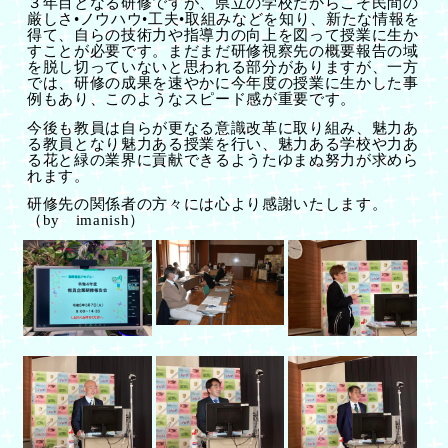
３年目となる研修ですが、県立の学校だからこそ民間の
厳しさ•ノウハウ•工夫•取組みなどを知り、新たな情報を
得て、自らの技術力や指導力の向上を図って授業に生か
すことが必要です。まだまだ研修視察先の概要報告の域
を脱し切っていないと思われる部分がありますが、一方
では、研修の成果を速やかに
今年度の授業に生かした事
例もあり、このようなスピード感が重要です。
今後も教員は自らが更なる意識改革に取り組み、魅力あ
る教員となり魅力ある授業を行い、魅力ある学校や力あ
る花と緑の業界に貢献できるようたゆまぬ努力が求めら
れます。
研修先の関係者の方々には心より感謝いたします。
（
by
imanish
）