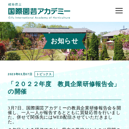
お知らせ
2023年03月07日
トピックス
「２０２２年度 教員企業研修報告会」
の開催
3
月
7
日、国際園芸アカデミーの教員企業研修報告会を開
催し、一人一人が報告するとともに質疑応答を行いまし
た。併せて関係先には
WEB
配信させていただきまし
た。