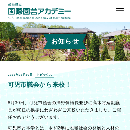
お知らせ
2023年08月30日
トピックス
可児市議会から来校！
8
月
30
日、可児市議会の澤野伸議長並びに高木将延副議
長が就任の挨拶にわざわざご来校いただきました。ご就
任おめでとうございます。
可児市と本学とは、令和
2
年に地域社会の発展と人材の