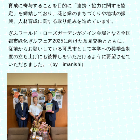
育成に寄与することを目的に「連携・協力に関する協
定」を締結しており、花と緑のまちづくりや地域の振
興、人材育成に関する取り組みを進めています。
ぎふワールド・ローズガーデンがメイン会場となる全国
都市緑化ぎふフェア
2025
に向けた意見交換とともに、
従前からお願いしている可児市として本学への奨学金制
度の立ち上げにも後押しをいただけるように要望させて
いただきました。（
by
imanishi
）