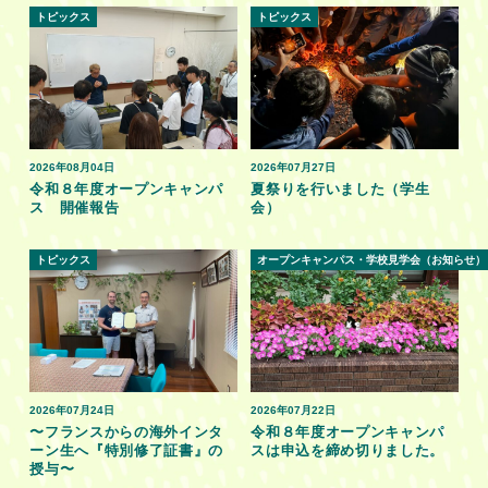
トピックス
トピックス
2026年08月04日
2026年07月27日
令和８年度オープンキャンパ
夏祭りを行いました（学生
ス 開催報告
会）
トピックス
オープンキャンパス・学校見学会（お知らせ）
2026年07月24日
2026年07月22日
〜フランスからの海外インタ
令和８年度オープンキャンパ
ーン生へ『特別修了証書』の
スは申込を締め切りました。
授与〜