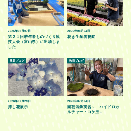
2026年08月07日
2026年08月04日
第２１回若年者ものづくり競
花き生産者視察
技大会（富山県）に出場しま
した
教員ブログ
教員ブログ
2026年07月29日
2026年07月24日
押し花展示
園芸装飾実習～ ハイドロカ
ルチャー・コケ玉～