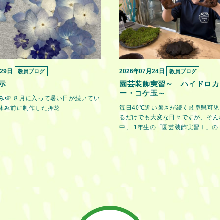
月29日
2026年07月24日
教員ブログ
教員ブログ
示
園芸装飾実習～ ハイドロカ
ー・コケ玉～
み🍉 ８月に入って暑い日が続いてい
毎日40℃近い暑さが続く岐阜県可児
休み前に制作した押花...
るだけでも大変な日々ですが、そん
中、 1年生の「園芸装飾実習Ⅰ」の..