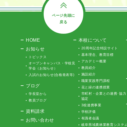
ページ先頭に
戻る
HOME
本校について
お知らせ
20周年記念特設サイト
基本理念、教育目標
トピックス
アカデミー概要
オープンキャンパス・学校見
教員紹介
学会（お知らせ）
施設紹介
入試のお知らせ(合格発表等)
職業実践専門課程
ブログ
花と緑の連携授業
市町村・企業との連携･協力
学長室から
協定
教員ブログ
3校連携事業
資料請求
学校評価
有識者会議
お問い合わせ
岐阜県域農林業教育システ