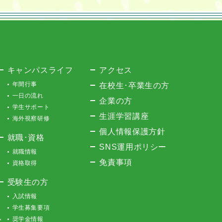
キャンパスライフ
アクセス
年間行事
在校生･卒業生の方
一日の流れ
企業の方
学生サポート
生涯学習講座
海外視察研修
個人情報保護方針
就職･資格
SNS運用ポリシー
就職情報
免責事項
資格取得
受験生の方
入試情報
学生募集要項
ム
奨学金情報