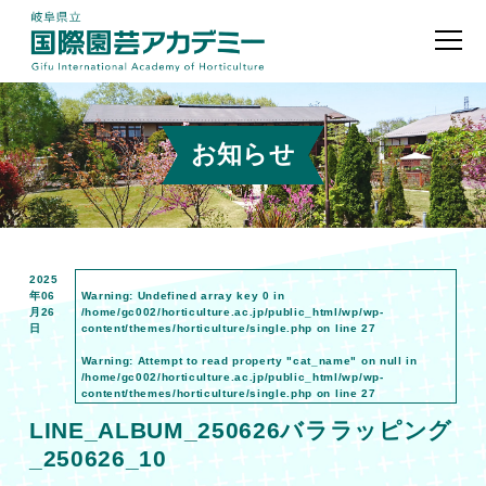
お知らせ
2025
年06
Warning
: Undefined array key 0 in
月26
/home/gc002/horticulture.ac.jp/public_html/wp/wp-
日
content/themes/horticulture/single.php
on line
27
Warning
: Attempt to read property "cat_name" on null in
/home/gc002/horticulture.ac.jp/public_html/wp/wp-
content/themes/horticulture/single.php
on line
27
LINE_ALBUM_250626バララッピング
_250626_10