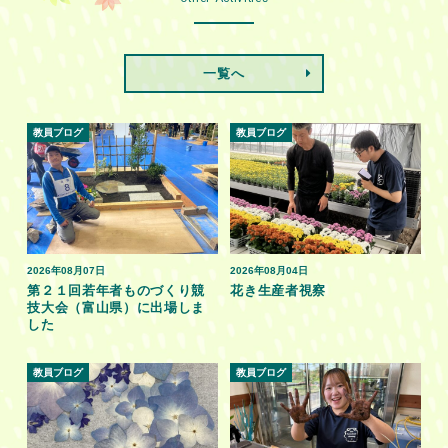
一覧へ
教員ブログ
教員ブログ
2026年08月07日
2026年08月04日
第２１回若年者ものづくり競
花き生産者視察
技大会（富山県）に出場しま
した
教員ブログ
教員ブログ