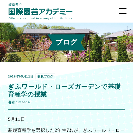
ブログ
2026年05月12日
教員ブログ
ぎふワールド・ローズガーデンで基礎
育種学の授業
著者：maeda
5
月
11
日
基礎育種学を選択した2年生7名が、ぎふワールド・ロー