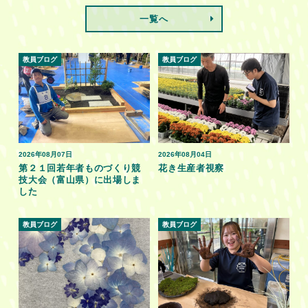
一覧へ
教員ブログ
教員ブログ
2026年08月07日
2026年08月04日
第２１回若年者ものづくり競
花き生産者視察
技大会（富山県）に出場しま
した
教員ブログ
教員ブログ