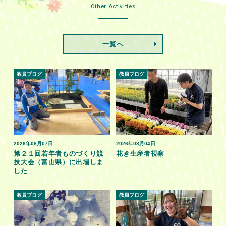
Other Activities
一覧へ
教員ブログ
教員ブログ
2026年08月07日
2026年08月04日
第２１回若年者ものづくり競
花き生産者視察
技大会（富山県）に出場しま
した
教員ブログ
教員ブログ