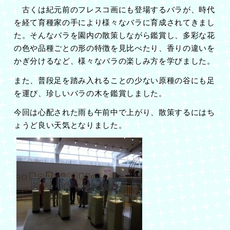
古くは紀元前のフレスコ画にも登場するバラが、時代
を経て育種家の手により様々なバラに育成されてきまし
た。そんなバラを園内の散策しながら鑑賞し、多彩な花
の色や品種ごとの形の特徴を見比べたり、香りの違いを
かぎ分けるなど、様々なバラの楽しみ方を学びました。
また、普段足を踏み入れることの少ない原種の谷にも足
を運び、珍しいバラの木を鑑賞しました。
今回は心配された雨も午前中で上がり、散策するにはち
ょうど良い天気となりました。