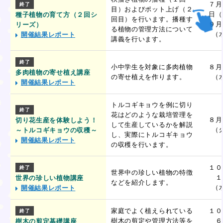
７月
終了
目）およびポット上げ（２
日（
種子植物の育て方（２回シ
回目）を行います。播種す
９月
リーズ）
る植物の管理方法について
（
開催結果レポート
講義を行います。
終了
小中学生を対象に多肉植物
８月
多肉植物の寄せ植え講座
の寄せ植えを作ります。
（
開催結果レポート
トルコギキョウを例に切り
終了
花はどのような栽培管理を
８月
切り花生産を体験しよう！
して生産しているかを解説
（
～トルコギキョウの収穫～
し、実際にトルコギキョウ
開催結果レポート
の収穫を行います。
１０
終了
世界中の珍しい植物の特徴
１
世界の珍しい植物講座
などを紹介します。
（
開催結果レポート
家庭でよく植えられている
１０
終了
樹木の剪定や管理方法等を
６
樹木の剪定基礎講座