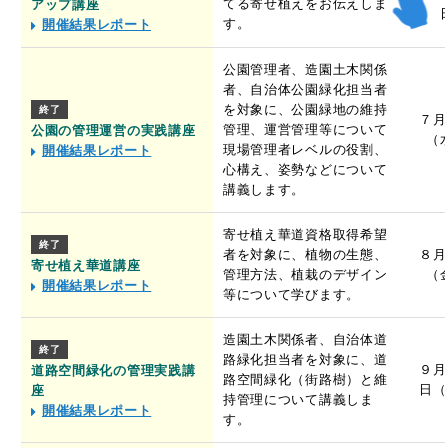
てる寄せ植えをお伝えしま
アップ講座
す。
開催結果レポート
公園管理者、造園土木関係
者、自治体公園緑化担当者
を対象に、公園緑地の維持
終了
７月
管理、運営管理等について
公園の管理運営の実践講座
（
現場管理者レベルの役割、
開催結果レポート
心構え、姿勢などについて
講義します。
寄せ植え華道資格取得希望
終了
者を対象に、植物の生態、
８月
寄せ植え華道講座
管理方法、植栽のデザイン
（
開催結果レポート
等について学びます。
造園土木関係者、自治体道
終了
路緑化担当者を対象に、道
９月
道路空間緑化の管理実践講
路空間緑化（街路樹）と維
日（
座
持管理について講義しま
開催結果レポート
す。