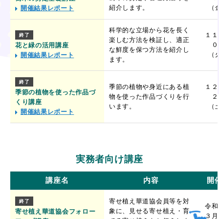
紹介します。
（
開催結果レポート
科学的な立場から花を長く
１１
終了
楽しむ方法を検証し、適正
０
花と緑の活用講座
な鮮度を保つ方法を紹介し
（
開催結果レポート
ます。
終了
季節の植物や身近にある植
１２
季節の植物を使った作品づ
物を使った作品づくりを行
２
くり講座
います。
（
開催結果レポート
実務者向け講座
講座名
内容
開
寄せ植え華道協会員等を対
終了
令和
象に、見せる寄せ植え・育
寄せ植え華道協会フォロー
３月