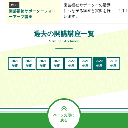
園芸福祉サポーターの活動
終了
につながる講座と実習を行
2月
園芸福祉サポーターフォロ
います。
ーアップ講座
過去の開講講座一覧
Seminar Archives
2026
2025
2024
2023
2022
2021
2020
2019
年度
年度
年度
年度
年度
年度
年度
年度
ページ先頭に
戻る