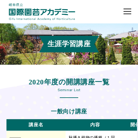
生涯学習講座
2020年度の開講講座一覧
Seminar List
一般向け講座
講座名
内容
開
秋播き植物の播種（１回