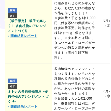
に組み合わせるのか考えな
がら、あなただけの素敵な
有料
作品を作りましょう！
終了
※参加費：子ども1名1,000
8月
【親子限定】 親子で楽し
円（付き添いの保護者の方
（水
く！ 多肉植物のアレンジ
は参加費不要。制作はお子
メントづくり
様1名につき1個となりま
開催結果レポート
す。）※参加料とは別に、
ぎふワールド・ローズガー
デンへの通常入場料がかか
ります（高校生以下無
料）。
多肉植物のアレンジメント
をつくります。いろいろな
種類の多肉植物をどのよう
有料
に組み合わせるのか考えな
終了
がら、あなただけの素敵な
8月
オトナの多肉植物講座 ~多
作品を作りましょう！
（水
肉植物のアレンジメントづ
※参加費：大人1名2,000
くり~
円 ※参加料とは別に、ぎ
開催結果レポート
ふワールド・ローズガーデ