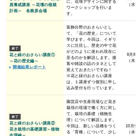
に、花壇デザインに関する
（水
員養成講座 ～花壇の植栽
ワークショップを行いま
計画～ 各務原会場
す。
装飾分野のおさらいとし
て、「花の歴史」について
学びます。今回は、イギリ
スに注目し、歴史の中で花
終了
がどのように使われ現在に
8月
花と緑のおさらい講座①
至るのかを解説します。接
（木
～花の歴史編～
客や雑談の話のタネとして
開催結果レポート
覚えておきたいですね！
※花と緑のおさらい講座
は、１講座ずつ個別に申し
込み受付を行っています。
園芸店や生産現場など花き
栽培の現場で働く方に対し
て、栽培の基礎（植物生
終了
理）について解説します。
花と緑のおさらい講座②
今回は、新しい品種をつく
10月
花き栽培の基礎講習～植物
る「育種」について、少し
（水
生理編～