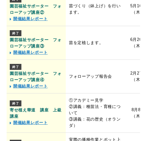
苗づくり（鉢上げ）を行い
5月1
園芸福祉サポーター フォ
ます。
（木
ローアップ講座②
開催結果レポート
終了
6月2
園芸福祉サポーター フォ
苗を定植します。
（木
ローアップ講座③
開催結果レポート
終了
2月2
園芸福祉サポーター フォ
フォローアップ報告会
（木
ローアップ講座④
開催結果レポート
①アカデミー見学
終了
②講義：種苗法・育種につ
8月
寄せ植え華道 講座 上級
いて
（木
講座
③講義：花の歴史（オラン
開催結果レポート
ダ）
実際の播種作業とポット上