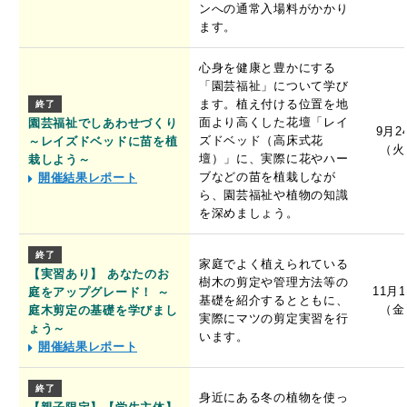
ンへの通常入場料がかかり
ます。
心身を健康と豊かにする
「園芸福祉」について学び
ます。植え付ける位置を地
終了
面より高くした花壇「レイ
園芸福祉でしあわせづくり
9月2
ズドベッド（高床式花
～レイズドベッドに苗を植
（火
壇）」に、実際に花やハー
栽しよう～
ブなどの苗を植栽しなが
開催結果レポート
ら、園芸福祉や植物の知識
を深めましょう。
終了
家庭でよく植えられている
【実習あり】 あなたのお
樹木の剪定や管理方法等の
11月
庭をアップグレード！ ～
基礎を紹介するとともに、
（金
庭木剪定の基礎を学びまし
実際にマツの剪定実習を行
ょう～
います。
開催結果レポート
終了
身近にある冬の植物を使っ