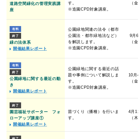
す。
（金
道路空間緑化の管理実践講
※造園CPD対象講座。
座
公園緑地関連の法令（都市
有料
公園法・都市緑地法など）
9月
終了
を解説します。
（金
緑の法体系
※造園CPD対象講座。
開催結果レポート
有料
公園緑地に関する最近の話
終了
題や事例について解説しま
10月
公園緑地に関する最近の動
す。
（金
き
※造園CPD対象講座。
開催結果レポート
終了
苗づくり（播種）を行いま
4月1
園芸福祉サポーター フォ
す。
（木
ローアップ講座①
開催結果レポート
終了