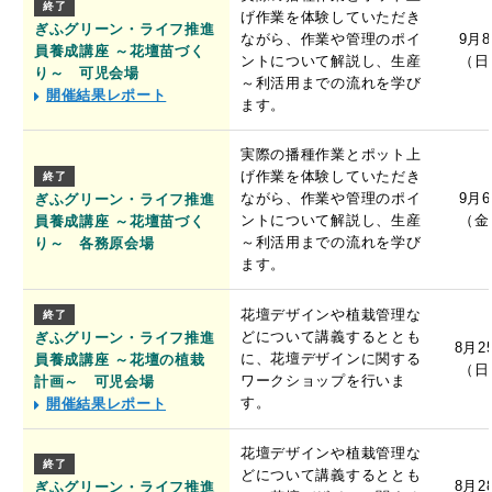
終了
げ作業を体験していただき
ぎふグリーン・ライフ推進
ながら、作業や管理のポイ
9月
員養成講座 ～花壇苗づく
ントについて解説し、生産
（日
り～ 可児会場
～利活用までの流れを学び
開催結果レポート
ます。
実際の播種作業とポット上
げ作業を体験していただき
終了
ながら、作業や管理のポイ
9月
ぎふグリーン・ライフ推進
ントについて解説し、生産
（金
員養成講座 ～花壇苗づく
～利活用までの流れを学び
り～ 各務原会場
ます。
花壇デザインや植栽管理な
終了
どについて講義するととも
ぎふグリーン・ライフ推進
8月2
に、花壇デザインに関する
員養成講座 ～花壇の植栽
（日
ワークショップを行いま
計画～ 可児会場
す。
開催結果レポート
花壇デザインや植栽管理な
終了
どについて講義するととも
8月2
ぎふグリーン・ライフ推進