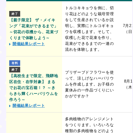
トルコキキョウを例に、切
り花はどのような栽培管理
終了
をして生産されているか説
【親子限定】 ザ・メイキ
明し、実際にトルコギキョ
7月2
ング「花束ができるまで」
ウを収穫します。そして、
（日
～切花の収穫から、花束づ
収穫した花で花束を作り、
くりまで体験しよう～
花束ができるまでの一連の
開催結果レポート
流れを体験します。
有料
終了
プリザーブドフラワーを使
【高校生まで限定、飛騨地
って、涼しげなハーバリウ
8月
区在住・在学対象】 まる
ムを作成します。お子様の
（木
でお花の宝石箱！？ ～き
夏休みの一作品づくりにい
らきら輝くハーバリウムを
かがですか？
作ろう～
開催結果レポート
多肉植物のアレンジメント
をつくります。いろいろな
種類の多肉植物をどのよう