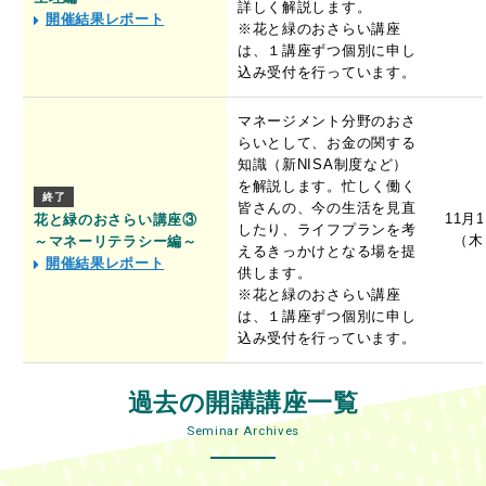
詳しく解説します。
開催結果レポート
※花と緑のおさらい講座
は、１講座ずつ個別に申し
込み受付を行っています。
マネージメント分野のおさ
らいとして、お金の関する
知識（新NISA制度など）
を解説します。忙しく働く
終了
皆さんの、今の生活を見直
11月
花と緑のおさらい講座③
したり、ライフプランを考
（木
～マネーリテラシー編～
えるきっかけとなる場を提
開催結果レポート
供します。
※花と緑のおさらい講座
は、１講座ずつ個別に申し
込み受付を行っています。
過去の開講講座一覧
Seminar Archives