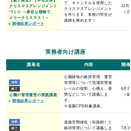
【親子限定】【学生主体】
て、キャンドルを使用した
12月
クリスマスアレンジメント
クリスマスアレンジメント
（土
づくり ～身近な植物で、
を作ります。本校の学生が
メリークリスマス！～
講師を務めます！
開催結果レポート
実務者向け講座
講座名
内容
開催
公園緑地の維持管理、運営
管理等について現場管理者
有料
レベルの役割、心構え、姿
6月2
終了
勢などについて講義しま
（金
公園の管理運営の実践講座
す。
開催結果レポート
※造園CPD対象講座。
道路空間緑化（街路樹）と
有料
維持管理について講義しま
7月1
終了